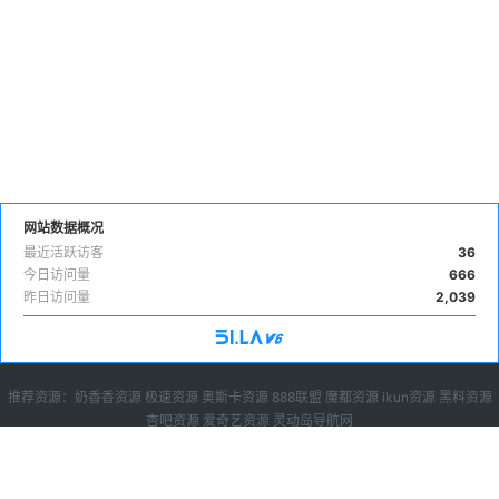
网站数据概况
最近活跃访客
36
今日访问量
666
昨日访问量
2,039
推荐资源：
奶香香资源
极速资源
奥斯卡资源
888联盟
魔都资源
ikun资源
黑料资源
杏吧资源
爱奇艺资源
灵动岛导航网
广告投放
|
下载说明
|
sitemap
免费苹果cms10模板,苹果cms8模板下载，就来苹果cms模板大全，目前已收录苹