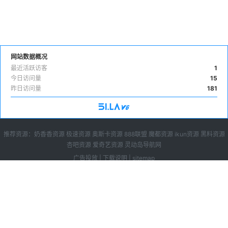
网站数据概况
最近活跃访客
1
今日访问量
15
昨日访问量
181
推荐资源：
奶香香资源
极速资源
奥斯卡资源
888联盟
魔都资源
ikun资源
黑料资源
杏吧资源
爱奇艺资源
灵动岛导航网
广告投放
|
下载说明
|
sitemap
免费苹果cms10模板,苹果cms8模板下载，就来苹果cms模板大全，目前已收录苹
果cms模板超过200套，所有都可以免费直接下载。
Copyright © 2023-2024 苹果cms模板网, All rights reserved.