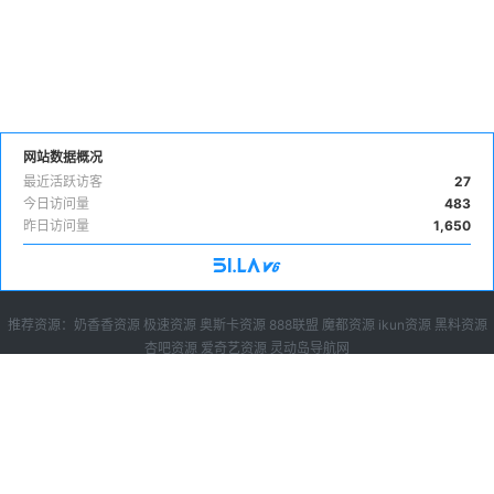
网站数据概况
最近活跃访客
27
今日访问量
483
昨日访问量
1,650
推荐资源：
奶香香资源
极速资源
奥斯卡资源
888联盟
魔都资源
ikun资源
黑料资源
杏吧资源
爱奇艺资源
灵动岛导航网
广告投放
|
下载说明
|
sitemap
免费苹果cms10模板,苹果cms8模板下载，就来苹果cms模板大全，目前已收录苹
果cms模板超过200套，所有都可以免费直接下载。
Copyright © 2023-2024 苹果cms模板网, All rights reserved.